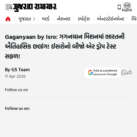
English
ગુજરાત
વર્લ્ડ
નેશનલ
સ્પોર્ટ્સ
એન્ટરટેઈનમેન્ટ
બિ
Gaganyaan by Isro: ગગનયાન મિશનમાં ભારતની
ઐતિહાસિક છલાંગ! ઈસરોનો બીજો એર ડ્રોપ ટેસ્ટ
સફળ!
By GS Team
Add as a preferred
source on Google
11 Apr 2026
Follow us on
Follow us on: