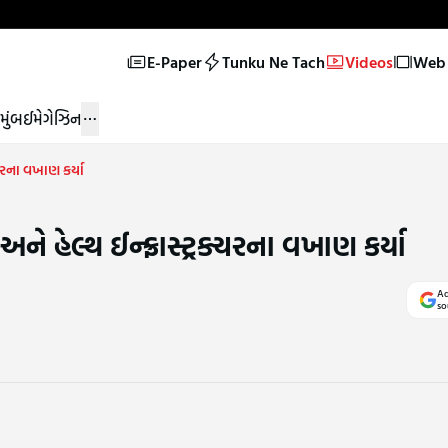
E-Paper
Tunku Ne Tach
Videos
Web 
મુંબઈ
મેગેઝિન
્ચરના વખાણ કર્યા
ને હેલ્થ ઈન્ફ્રાસ્ટ્રક્ચરના વખાણ કર્યા
Ad
so