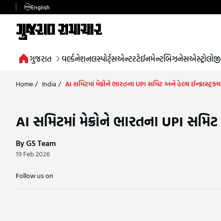
English
ગુજરાત
વર્લ્ડ
નેશનલ
સ્પોર્ટ્સ
એન્ટરટેઈનમેન્ટ
બિઝનેસ
એસ્ટ્રોલોજી
Home
/
India
/
AI સમિટમાં મેક્રોને ભારતના UPI સમિટ અને હેલ્થ ઈન્ફ્રાસ્ટ્રક
AI સમિટમાં મેક્રોને ભારતના UPI સમિટ અ
By GS Team
19 Feb 2026
Follow us on