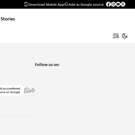
Download Mobile App
Add as Google source
Stories
Follow us on:
d as a preferred
urce on Google