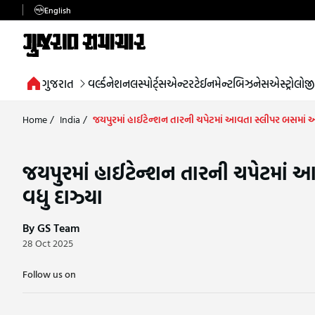
English
ગુજરાત
વર્લ્ડ
નેશનલ
સ્પોર્ટ્સ
એન્ટરટેઈનમેન્ટ
બિઝનેસ
એસ્ટ્રોલોજી
Home
/
India
/
જયપુરમાં હાઈટેન્શન તારની ચપેટમાં આવતા સ્લીપર બસમાં આ
જયપુરમાં હાઈટેન્શન તારની ચપેટમાં 
વધુ દાઝ્યા
By GS Team
28 Oct 2025
Follow us on