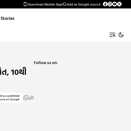
Download Mobile App
Add as Google source
Stories
Follow us on:
ોત, 10થી
d as a preferred
urce on Google