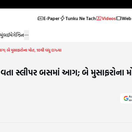
E-Paper
Tunku Ne Tach
Videos
Web 
મુંબઈ
મેગેઝિન
ગ; બે મુસાફરોના મોત, 10થી વધુ દાઝ્યા
આવતા સ્લીપર બસમાં આગ; બે મુસાફરોના મ
Ad
so