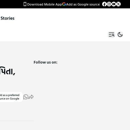
Download Mobile App
Add as Google source
Stories
Follow us on:
પિતા,
d as a preferred
urce on Google