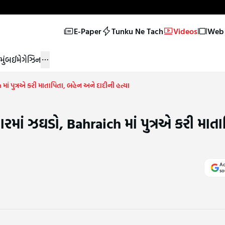
E-Paper
Tunku Ne Tach
Videos
Web 
મુંબઈ
મેગેઝિન
ાં પુત્રએ કરી માતાપિતા, બહેન અને દાદીની હત્યા
માં ઝઘડો, Bahraich માં પુત્રએ કરી માતા
Ad
so