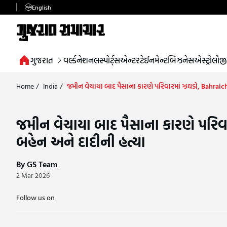
English
ગુજરાત
વર્લ્ડ
નેશનલ
સ્પોર્ટ્સ
એન્ટરટેઈનમેન્ટ
બિઝનેસ
એસ્ટ્રોલોજી
Home
/
India
/
જમીન વેચાયા બાદ પૈસાના કારણે પરિવારમાં ઝઘડો, Bahraich મ
જમીન વેચાયા બાદ પૈસાના કારણે પરિવાર
બહેન અને દાદીની હત્યા
By GS Team
2 Mar 2026
Follow us on