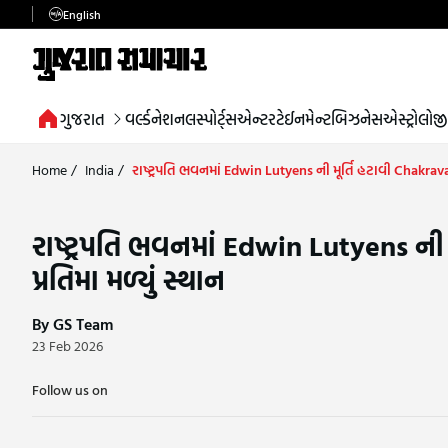
English
ગુજરાત
વર્લ્ડ
નેશનલ
સ્પોર્ટ્સ
એન્ટરટેઈનમેન્ટ
બિઝનેસ
એસ્ટ્રોલોજી
Home
/
India
/
રાષ્ટ્રપતિ ભવનમાં Edwin Lutyens ની મૂર્તિ હટાવી Chakrava
રાષ્ટ્રપતિ ભવનમાં Edwin Lutyens ની
પ્રતિમા મળ્યું સ્થાન
By GS Team
23 Feb 2026
Follow us on