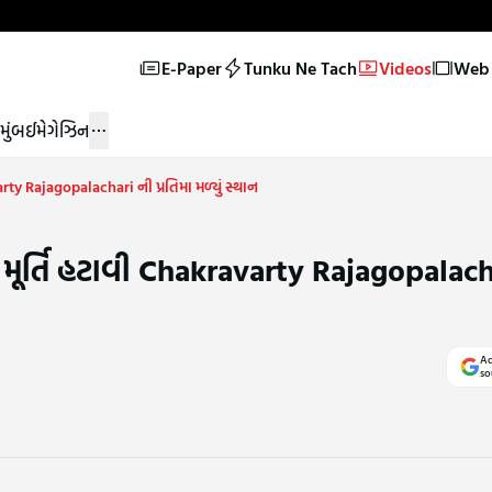
E-Paper
Tunku Ne Tach
Videos
Web 
મુંબઈ
મેગેઝિન
rty Rajagopalachari ની પ્રતિમા મળ્યું સ્થાન
 મૂર્તિ હટાવી Chakravarty Rajagopalach
Ad
so