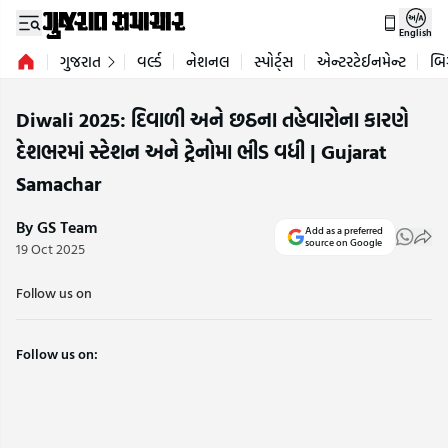
English
ગુજરાત
વર્લ્ડ
નેશનલ
સ્પોર્ટ્સ
એન્ટરટેઈનમેન્ટ
બિ
Diwali 2025: દિવાળી અને છઠના તહેવારોના કારણે
દેશભરમાં સ્ટેશન અને ટ્રેનોમા ભીડ વધી | Gujarat
Samachar
By GS Team
Add as a preferred
source on Google
19 Oct 2025
Follow us on
Follow us on: