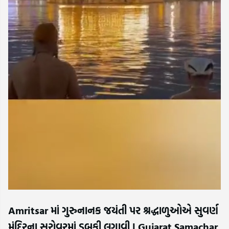
Amritsar માં ગુરુનાનક જયંતી પર શ્રદ્ધાળુઓએ સુવર્ણ
મંદિરના સરોવરમાં ડૂબકી લગાવી | Gujarat Samachar