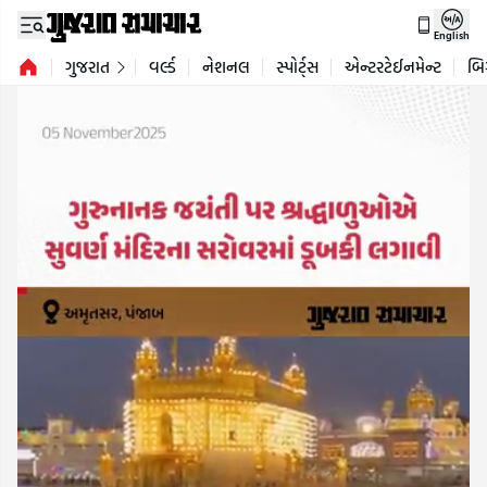
English
ગુજરાત
વર્લ્ડ
નેશનલ
સ્પોર્ટ્સ
એન્ટરટેઈનમેન્ટ
બિ