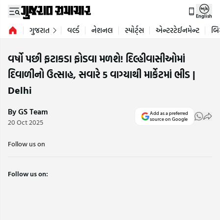
English
ગુજરાત
વર્લ્ડ
નેશનલ
સ્પોર્ટ્સ
એન્ટરટેઈનમેન્ટ
બિ
વર્ષો પછી ફટાકડા ફોડવા મળશે! દિલ્હીવાસીઓમાં
દિવાળીનો ઉત્સાહ, સવારે 5 વાગ્યાથી માર્કેટમાં ભીડ |
Delhi
By GS Team
Add as a preferred
source on Google
20 Oct 2025
Follow us on
Follow us on: