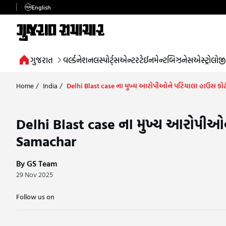
English
ગુજરાત
વર્લ્ડ
નેશનલ
સ્પોર્ટ્સ
એન્ટરટેઈનમેન્ટ
બિઝનેસ
એસ્ટ્રોલોજી
Home
/
India
/
Delhi Blast case ના મુખ્ય આરોપીઓને પટિયાલા હાઉસ કોર્ટ
Delhi Blast case ના મુખ્ય આરોપીઓને
Samachar
By GS Team
29 Nov 2025
Follow us on