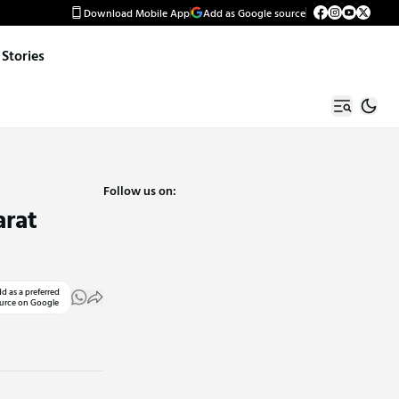
Download Mobile App
Add as Google source
Stories
Follow us on:
arat
d as a preferred
urce on Google