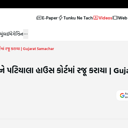
E-Paper
Tunku Ne Tach
Videos
Web 
મુંબઈ
મેગેઝિન
માં રજૂ કરાયા | Gujarat Samachar
 પટિયાલા હાઉસ કોર્ટમાં રજૂ કરાયા | Guj
Ad
so