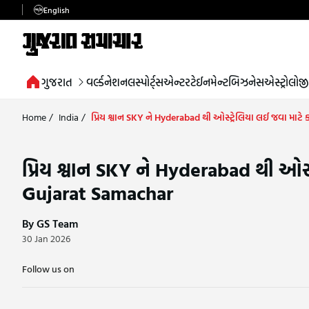
English
ગુજરાત
વર્લ્ડ
નેશનલ
સ્પોર્ટ્સ
એન્ટરટેઈનમેન્ટ
બિઝનેસ
એસ્ટ્રોલોજી
Home
/
India
/
પ્રિય શ્વાન SKY ને Hyderabad થી ઓસ્ટ્રેલિયા લઈ જવા માટે
પ્રિય શ્વાન SKY ને Hyderabad થી ઓસ્ટ
Gujarat Samachar
By GS Team
30 Jan 2026
Follow us on