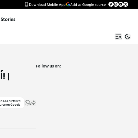
Download Mobile App
Add as Google source
Stories
Follow us on:
! |
d as a preferred
urce on Google