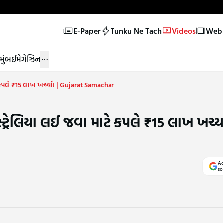
E-Paper
Tunku Ne Tach
Videos
Web 
મુંબઈ
મેગેઝિન
 કપલે ₹15 લાખ ખર્ચ્યા! | Gujarat Samachar
્રેલિયા લઈ જવા માટે કપલે ₹15 લાખ ખર્ચ્યા
Ad
so