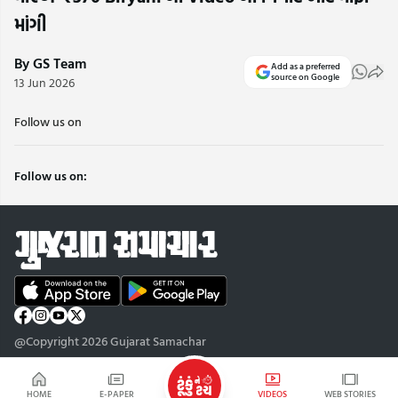
માંગી
By GS Team
Add as a preferred
source on Google
13 Jun 2026
Follow us on
Follow us on:
@Copyright 2026 Gujarat Samachar
HOME
E-PAPER
VIDEOS
WEB STORIES