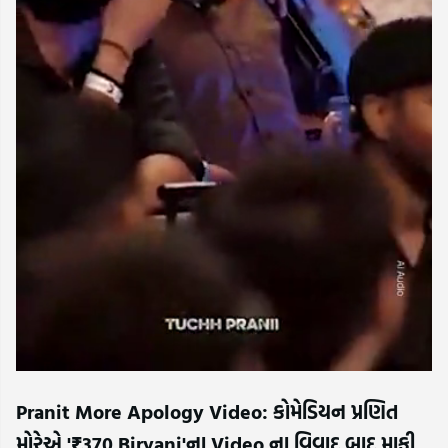
Pranit More Apology Video: કોમેડિયન પ્રણિત
મોરેએ '₹370 Biryani'ના Video ના વિવાદ બાદ માફી