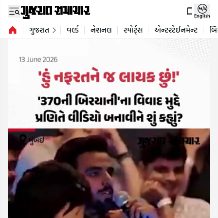
English
ગુજરાત
વર્લ્ડ
નેશનલ
સ્પોર્ટ્સ
એન્ટરટેઈનમેન્ટ
બિ