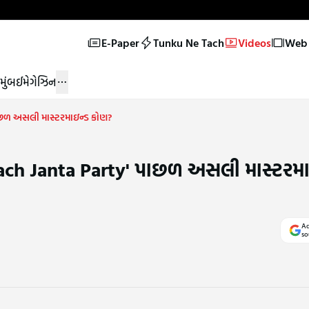
E-Paper
Tunku Ne Tach
Videos
Web 
મુંબઈ
મેગેઝિન
પાછળ અસલી માસ્ટરમાઇન્ડ કોણ?
oach Janta Party' પાછળ અસલી માસ્ટરમા
Ad
so