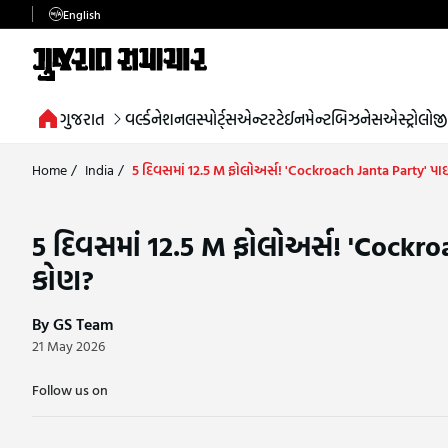
English
ગુજરાત
વર્લ્ડ
નેશનલ
સ્પોર્ટ્સ
એન્ટરટેઈનમેન્ટ
બિઝનેસ
એસ્ટ્રોલોજી
Home
/
India
/
5 દિવસમાં 12.5 M ફોલોઅર્સ! 'Cockroach Janta Party' 
5 દિવસમાં 12.5 M ફોલોઅર્સ! 'Cockr
કોણ?
By GS Team
21 May 2026
Follow us on