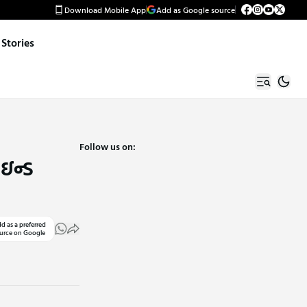
Download Mobile App
Add as Google source
Stories
Follow us on:
ઇન્ડ
d as a preferred
urce on Google