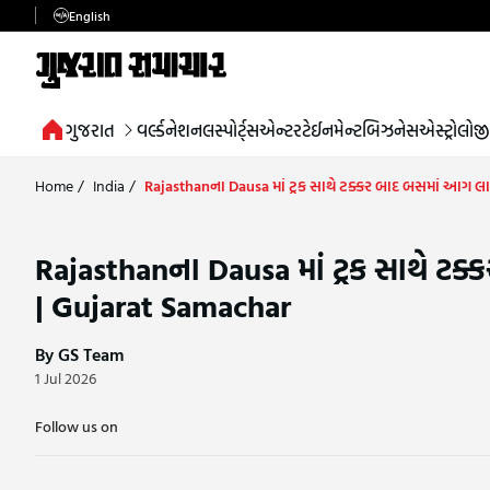
English
ગુજરાત
વર્લ્ડ
નેશનલ
સ્પોર્ટ્સ
એન્ટરટેઈનમેન્ટ
બિઝનેસ
એસ્ટ્રોલોજી
Home
/
India
/
Rajasthanના Dausa માં ટ્રક સાથે ટક્કર બાદ બસમાં આગ 
Rajasthanના Dausa માં ટ્રક સાથે ટ
| Gujarat Samachar
By GS Team
1 Jul 2026
Follow us on