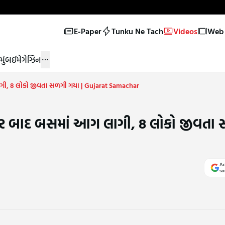
E-Paper
Tunku Ne Tach
Videos
Web 
મુંબઈ
મેગેઝિન
લાગી, 8 લોકો જીવતા સળગી ગયા | Gujarat Samachar
ક્કર બાદ બસમાં આગ લાગી, 8 લોકો જીવતા
Ad
so