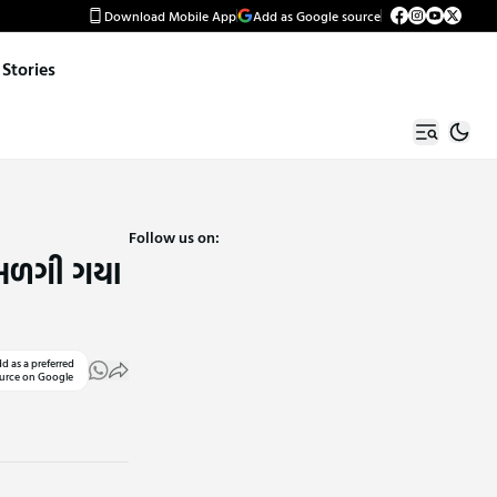
Download Mobile App
Add as Google source
Stories
Follow us on:
 સળગી ગયા
d as a preferred
urce on Google