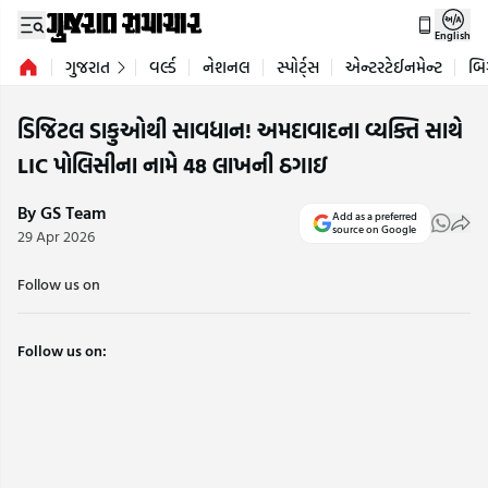
English
ગુજરાત
વર્લ્ડ
નેશનલ
સ્પોર્ટ્સ
એન્ટરટેઈનમેન્ટ
બિ
ડિજિટલ ડાકુઓથી સાવધાન! અમદાવાદના વ્યક્તિ સાથે
LIC પોલિસીના નામે 48 લાખની ઠગાઇ
By GS Team
Add as a preferred
source on Google
29 Apr 2026
Follow us on
Follow us on: