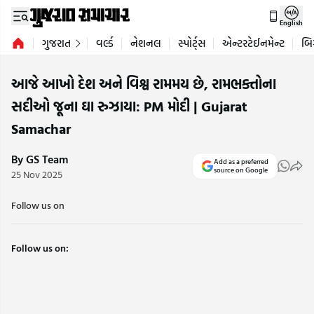
English
ગુજરાત
વર્લ્ડ
નેશનલ
સ્પોર્ટ્સ
એન્ટરટેઈનમેન્ટ
બિ
આજે આખો દેશ અને વિશ્વ રામમય છે, રામભક્તોના
સદીઓ જૂના ઘા રુઝાયા: PM મોદી | Gujarat
Samachar
By GS Team
Add as a preferred
source on Google
25 Nov 2025
Follow us on
Follow us on: