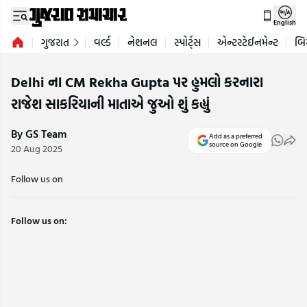
English
ગુજરાત
વર્લ્ડ
નેશનલ
સ્પોર્ટ્સ
એન્ટરટેઈનમેન્ટ
બિ
Delhi ના CM Rekha Gupta પર હુમલો કરનારા
રાજેશ સાકરિયાની માતાએ જુઓ શું કહ્યું
By GS Team
Add as a preferred
source on Google
20 Aug 2025
Follow us on
Follow us on: