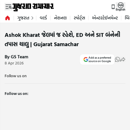
English
ગુજરાત
વર્લ્ડ
નેશનલ
સ્પોર્ટ્સ
એન્ટરટેઈનમેન્ટ
બિ
Ashok Kharat જેલમાં જ રહેશે, ED અને SIT બંનેની
તપાસ ચાલુ | Gujarat Samachar
By GS Team
Add as a preferred
source on Google
8 Apr 2026
Follow us on
Follow us on: