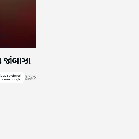
 4 જાંબાઝ!
d as a preferred
urce on Google