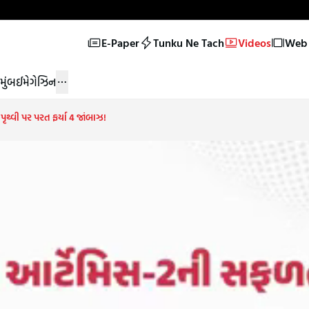
E-Paper
Tunku Ne Tach
Videos
Web 
મુંબઈ
મેગેઝિન
પૃથ્વી પર પરત ફર્યા 4 જાંબાઝ!