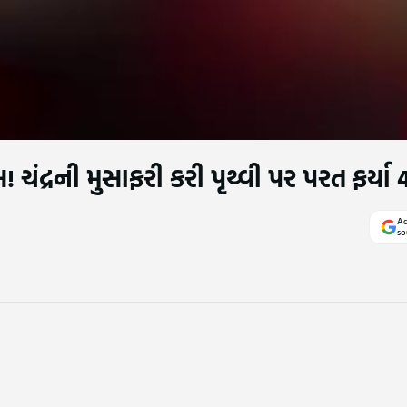
 ચંદ્રની મુસાફરી કરી પૃથ્વી પર પરત ફર્યા
Ad
so