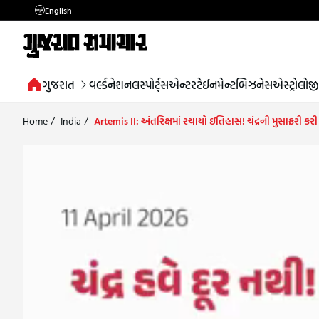
English
ગુજરાત
વર્લ્ડ
નેશનલ
સ્પોર્ટ્સ
એન્ટરટેઈનમેન્ટ
બિઝનેસ
એસ્ટ્રોલોજી
Home
/
India
/
Artemis II: અંતરિક્ષમાં રચાયો ઇતિહાસ! ચંદ્રની મુસાફરી કરી 