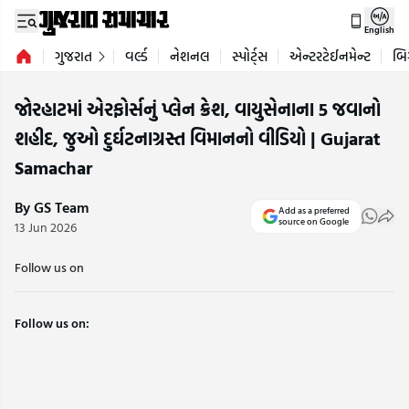
English
ગુજરાત
વર્લ્ડ
નેશનલ
સ્પોર્ટ્સ
એન્ટરટેઈનમેન્ટ
બિ
જોરહાટમાં એરફોર્સનું પ્લેન ક્રેશ, વાયુસેનાના 5 જવાનો
શહીદ, જુઓ દુર્ઘટનાગ્રસ્ત વિમાનનો વીડિયો | Gujarat
Samachar
By GS Team
Add as a preferred
source on Google
13 Jun 2026
Follow us on
Follow us on: