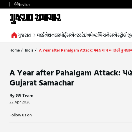
English
ગુજરાત
વર્લ્ડ
નેશનલ
સ્પોર્ટ્સ
એન્ટરટેઈનમેન્ટ
બિઝનેસ
એસ્ટ્રોલોજી
Home
/
India
/
A Year after Pahalgam Attack: પહલગામ આતંકી હુમલાના 
A Year after Pahalgam Attack: પહલ
Gujarat Samachar
By GS Team
22 Apr 2026
Follow us on