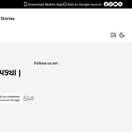
Download Mobile App
Add as Google source
Stories
Follow us on:
ડ્યા |
d as a preferred
urce on Google