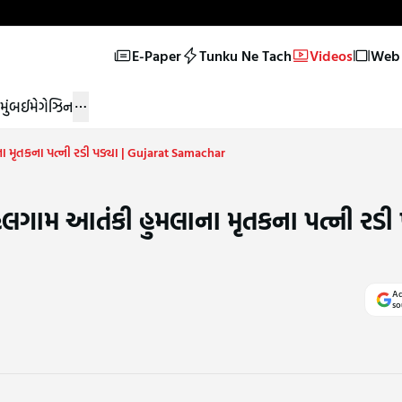
E-Paper
Tunku Ne Tach
Videos
Web 
મુંબઈ
મેગેઝિન
મૃતકના પત્ની રડી પડ્યા | Gujarat Samachar
ગામ આતંકી હુમલાના મૃતકના પત્ની રડી પ
Ad
so