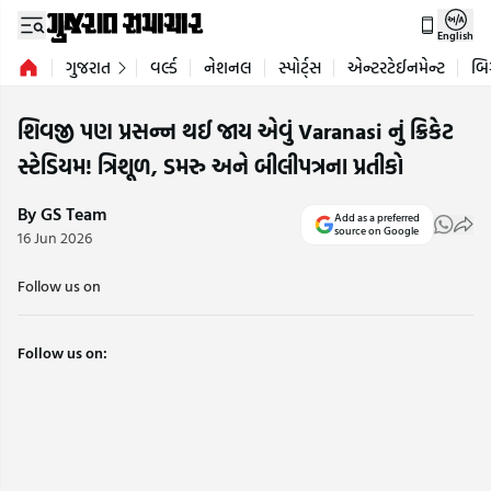
English
ગુજરાત
વર્લ્ડ
નેશનલ
સ્પોર્ટ્સ
એન્ટરટેઈનમેન્ટ
બિ
શિવજી પણ પ્રસન્ન થઈ જાય એવું Varanasi નું ક્રિકેટ
સ્ટેડિયમ! ત્રિશૂળ, ડમરુ અને બીલીપત્રના પ્રતીકો
By GS Team
Add as a preferred
source on Google
16 Jun 2026
Follow us on
Follow us on: