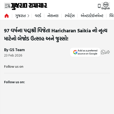
English
ગુજરાત
વર્લ્ડ
નેશનલ
સ્પોર્ટ્સ
એન્ટરટેઈનમેન્ટ
બિ
97 વર્ષના પદ્મશ્રી વિજેતા Haricharan Saikia નો નૃત્ય
માટેનો બેજોડ ઉત્સાહ અને જુસ્સો!
By GS Team
Add as a preferred
source on Google
23 Feb 2026
Follow us on
Follow us on: