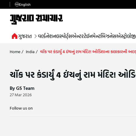
English
ગુજરાત
વર્લ્ડ
નેશનલ
સ્પોર્ટ્સ
એન્ટરટેઈનમેન્ટ
બિઝનેસ
એસ્ટ્રોલોજી
Home
/
India
/
ચૉક પર કંડાર્યું 4 ઇંચનું રામ મંદિર! ઓડિશાના કલાકારની અદ
ચૉક પર કંડાર્યું 4 ઇંચનું રામ મંદિર!
By GS Team
27 Mar 2026
Follow us on