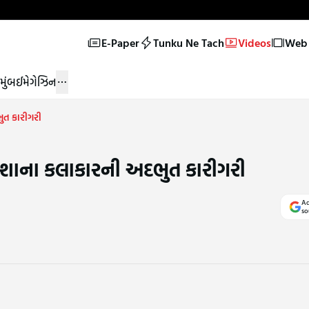
E-Paper
Tunku Ne Tach
Videos
Web 
મુંબઈ
મેગેઝિન
ભુત કારીગરી
 ઓડિશાના કલાકારની અદભુત કારીગરી
Ad
so