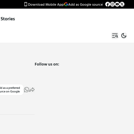
Download Mobile App
Add as Google source
Stories
Follow us on:
d as a preferred
urce on Google