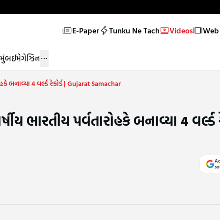
E-Paper
Tunku Ne Tach
Videos
Web 
મુંબઈ
મેગેઝિન
 બનાવ્યા 4 વર્લ્ડ રેકોર્ડ | Gujarat Samachar
 ભારતીય પર્વતારોહકે બનાવ્યા 4 વર્લ્ડ રેક
Ad
so