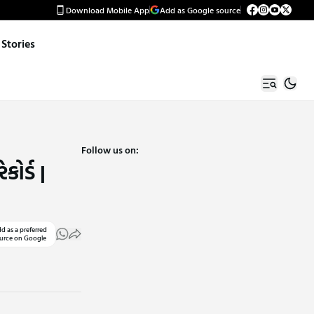
Download Mobile App
Add as Google source
Stories
Follow us on:
ોર્ડ |
d as a preferred
urce on Google