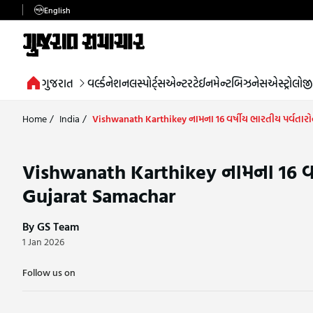
English
ગુજરાત
વર્લ્ડ
નેશનલ
સ્પોર્ટ્સ
એન્ટરટેઈનમેન્ટ
બિઝનેસ
એસ્ટ્રોલોજી
Home
/
India
/
Vishwanath Karthikey નામના 16 વર્ષીય ભારતીય પર્વતારોહકે
Vishwanath Karthikey નામના 16 વર્ષીય
Gujarat Samachar
By GS Team
1 Jan 2026
Follow us on