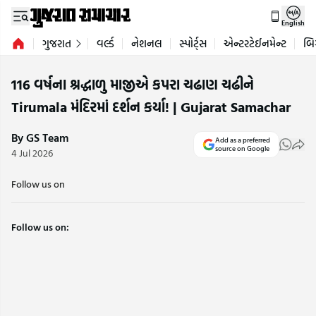
English
ગુજરાત
વર્લ્ડ
નેશનલ
સ્પોર્ટ્સ
એન્ટરટેઈનમેન્ટ
બિ
116 વર્ષના શ્રદ્ધાળુ માજીએ કપરા ચઢાણ ચઢીને
Tirumala મંદિરમાં દર્શન કર્યા! | Gujarat Samachar
By GS Team
Add as a preferred
source on Google
4 Jul 2026
Follow us on
Follow us on: