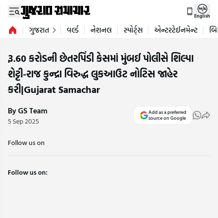
English
ગુજરાત
વર્લ્ડ
નેશનલ
સ્પોર્ટ્સ
એન્ટરટેઈનમેન્ટ
બિ
રૂ.60 કરોડની છેતરપિંડી કેસમાં મુંબઈ પોલીસે શિલ્પા
શેટ્ટી-રાજ કુન્દ્રા વિરુદ્ધ લુકઆઉટ નોટિસ જાહેર
કરી|Gujarat Samachar
By GS Team
Add as a preferred
source on Google
5 Sep 2025
Follow us on
Follow us on: