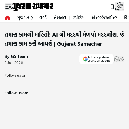
English
ગુજરાત
વર્લ્ડ
નેશનલ
સ્પોર્ટ્સ
એન્ટરટેઈનમેન્ટ
બિ
તમારા કામની માહિતી! AI ની મદદથી મેળવો મદદનીશ, જે
તમારા કામ કરી આપશે | Gujarat Samachar
By GS Team
Add as a preferred
source on Google
2 Jun 2026
Follow us on
Follow us on: