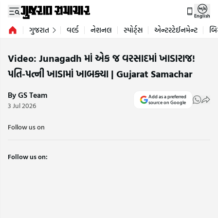
English
ગુજરાત
વર્લ્ડ
નેશનલ
સ્પોર્ટ્સ
એન્ટરટેઈનમેન્ટ
બિ
Video: Junagadh માં એક જ વરસાદમાં ખાડારાજ!
પતિ-પત્ની ખાડામાં ખાબક્યા | Gujarat Samachar
By GS Team
Add as a preferred
source on Google
3 Jul 2026
Follow us on
Follow us on: