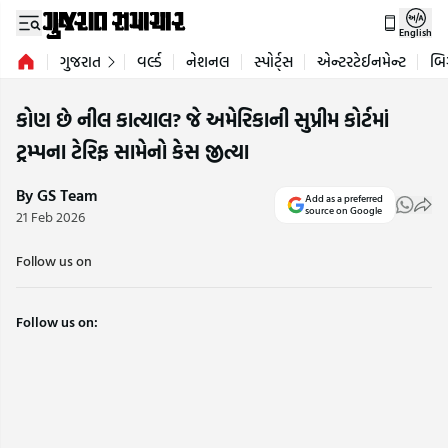
English
ગુજરાત
વર્લ્ડ
નેશનલ
સ્પોર્ટ્સ
એન્ટરટેઈનમેન્ટ
બિ
કોણ છે નીલ કાત્યાલ? જે અમેરિકાની સુપ્રીમ કોર્ટમાં
ટ્રમ્પના ટેરિફ સામેનો કેસ જીત્યા
By GS Team
Add as a preferred
source on Google
21 Feb 2026
Follow us on
Follow us on: