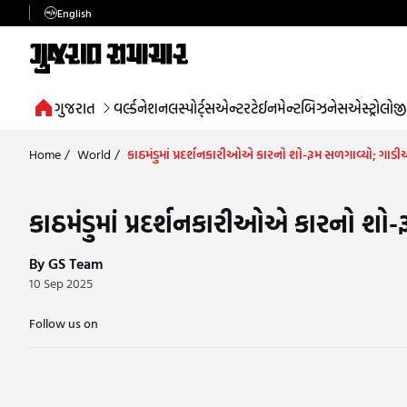
English
ગુજરાત
વર્લ્ડ
નેશનલ
સ્પોર્ટ્સ
એન્ટરટેઈનમેન્ટ
બિઝનેસ
એસ્ટ્રોલોજી
Home
/
World
/
કાઠમંડુમાં પ્રદર્શનકારીઓએ કારનો શો-રૂમ સળગાવ્યો; ગ
કાઠમંડુમાં પ્રદર્શનકારીઓએ કારનો શ
By GS Team
10 Sep 2025
Follow us on