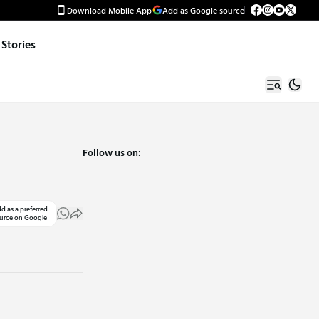
Download Mobile App
Add as Google source
Stories
Follow us on:
d as a preferred
urce on Google