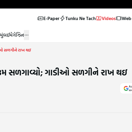
E-Paper
Tunku Ne Tach
Videos
Web 
મુંબઈ
મેગેઝિન
ાડીઓ સળગીને રાખ થઇ
ો-રૂમ સળગાવ્યો; ગાડીઓ સળગીને રાખ થઇ
Ad
so