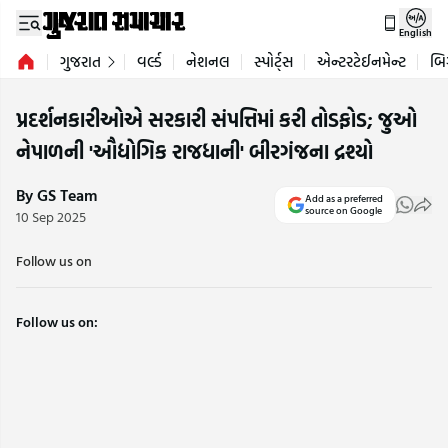
English
ગુજરાત
વર્લ્ડ
નેશનલ
સ્પોર્ટ્સ
એન્ટરટેઈનમેન્ટ
બિ
પ્રદર્શનકારીઓએ સરકારી સંપત્તિમાં કરી તોડફોડ; જુઓ
નેપાળની 'ઔદ્યોગિક રાજધાની' બીરગંજના દ્રશ્યો
By GS Team
Add as a preferred
source on Google
10 Sep 2025
Follow us on
Follow us on: