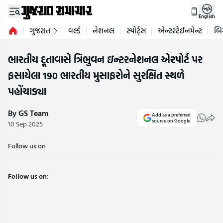
English
ગુજરાત
વર્લ્ડ
નેશનલ
સ્પોર્ટ્સ
એન્ટરટેઈનમેન્ટ
બિ
ભારતીય દૂતાવાસે ત્રિભુવન ઇન્ટરનેશનલ એરપોર્ટ પર
ફસાયેલા 190 ભારતીય મુસાફરોને સુરક્ષિત સ્થળે
પહોંચાડ્યા
By GS Team
Add as a preferred
source on Google
10 Sep 2025
Follow us on
Follow us on: