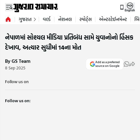
English
ગુજરાત
વર્લ્ડ
નેશનલ
સ્પોર્ટ્સ
એન્ટરટેઈનમેન્ટ
બિ
નેપાળમાં સોશ્યલ મીડિયા પ્રતિબંધ સામે યુવાનોનો હિંસક
દેખાવ, અત્યાર સુધીમાં 14ના મોત
By GS Team
Add as a preferred
source on Google
8 Sep 2025
Follow us on
Follow us on: