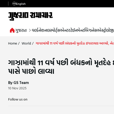
English
ગુજરાત
વર્લ્ડ
નેશનલ
સ્પોર્ટ્સ
એન્ટરટેઈનમેન્ટ
બિઝનેસ
એસ્ટ્રોલોજી
Home
/
World
/
ગાઝામાંથી 11 વર્ષ પછી બંધકનો મૃતદેહ ઇઝરાયલ આવ્યો, નેતન્
ગાઝામાંથી 11 વર્ષ પછી બંધકનો મૃતદેહ 
પાસે પાછો લાવ્યા
By GS Team
10 Nov 2025
Follow us on