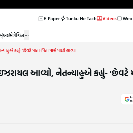
E-Paper
Tunku Ne Tach
Videos
Web 
મુંબઈ
મેગેઝિન
યાહુએ કહ્યું- 'છેવટે માતા-પિતા પાસે પાછો લાવ્યા
ઇઝરાયલ આવ્યો, નેતન્યાહુએ કહ્યું- 'છેવટે 
Ad
so