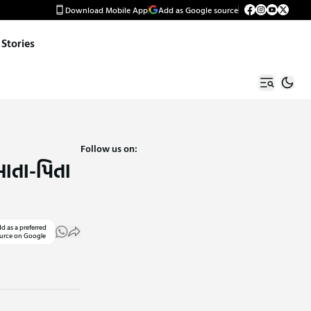
Download Mobile App
Add as Google source
Stories
Follow us on:
માતા-પિતા
d as a preferred
urce on Google