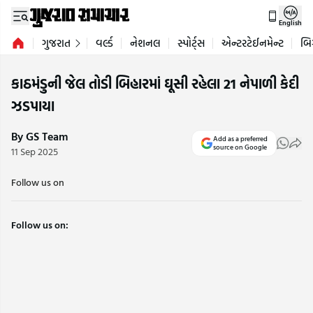
English
ગુજરાત
વર્લ્ડ
નેશનલ
સ્પોર્ટ્સ
એન્ટરટેઈનમેન્ટ
બિ
કાઠમંડુની જેલ તોડી બિહારમાં ઘૂસી રહેલા 21 નેપાળી કેદી
ઝડપાયા
By GS Team
Add as a preferred
source on Google
11 Sep 2025
Follow us on
Follow us on: