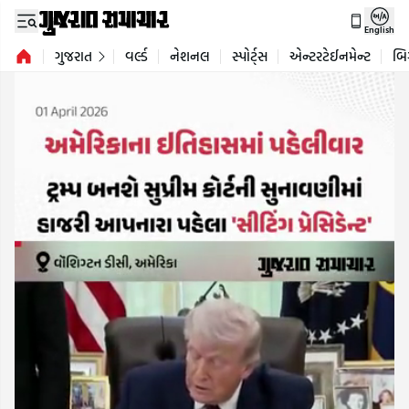
English
ગુજરાત
વર્લ્ડ
નેશનલ
સ્પોર્ટ્સ
એન્ટરટેઈનમેન્ટ
બિ