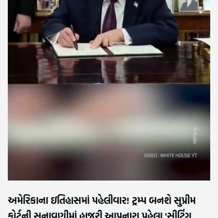
અમેરિકાના ઇતિહાસમાં પહેલીવાર! ટ્રમ્પ બનશે સુપ્રીમ
કોર્ટની સુનાવણીમાં હાજરી આપનારા પહેલા 'સીટિંગ