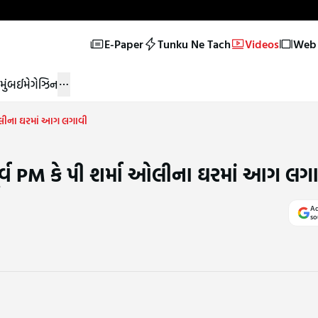
E-Paper
Tunku Ne Tach
Videos
Web 
મુંબઈ
મેગેઝિન
ા ઓલીના ઘરમાં આગ લગાવી
પૂર્વ PM કે પી શર્મા ઓલીના ઘરમાં આગ લગ
Ad
so