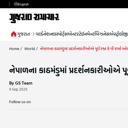
English
ગુજરાત
વર્લ્ડ
નેશનલ
સ્પોર્ટ્સ
એન્ટરટેઈનમેન્ટ
બિઝનેસ
એસ્ટ્રોલોજી
Home
/
World
/
નેપાળના કાઠમંડુમાં પ્રદર્શનકારીઓએ પૂર્વ PM કે પી શર્મ
નેપાળના કાઠમંડુમાં પ્રદર્શનકારીઓએ 
By GS Team
9 Sep 2025
Follow us on