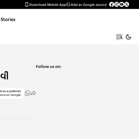
Download Mobile App
Add as Google source
Stories
Follow us on:
ાવી
d as a preferred
urce on Google