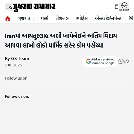
English
ગુજરાત
વર્લ્ડ
નેશનલ
સ્પોર્ટ્સ
એન્ટરટેઈનમેન્ટ
બિ
Iranમાં આયતુલ્લાહ અલી ખામેનેઇને અંતિમ વિદાય
આપવા લાખો લોકો ધાર્મિક શહેર કોમ પહોંચ્યા
By GS Team
Add as a preferred
source on Google
7 Jul 2026
Follow us on
Follow us on: