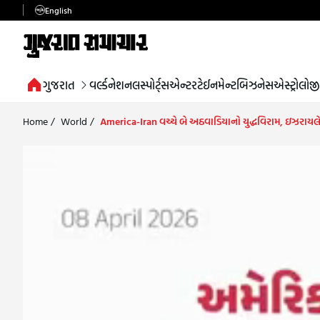
English
ગુજરાત
વર્લ્ડ
નેશનલ
સ્પોર્ટ્સ
એન્ટરટેઈનમેન્ટ
બિઝનેસ
એસ્ટ્રોલોજી
Home
/
World
/
America-Iran વચ્ચે બે અઠવાડિયાનો યુદ્ધવિરામ, ઇઝરાયલે કહ