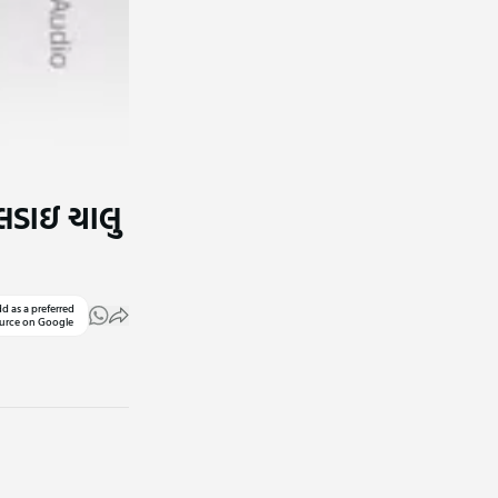
 લડાઇ ચાલુ
d as a preferred
urce on Google