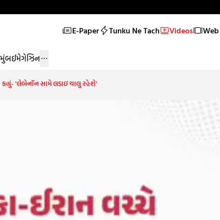
E-Paper
Tunku Ne Tach
Videos
Web 
મુંબઈ
મેગેઝિન
્યું- 'લેબેનૉન સામે લડાઇ ચાલુ રહેશે'