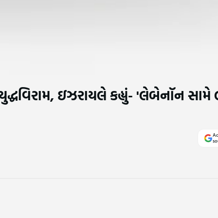
દ્ધવિરામ, ઇઝરાયલે કહ્યું- 'લેબેનૉન સામે
Ad
so