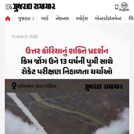
English
ગુજરાત
વર્લ્ડ
નેશનલ
સ્પોર્ટ્સ
એન્ટરટેઈનમેન્ટ
બિ