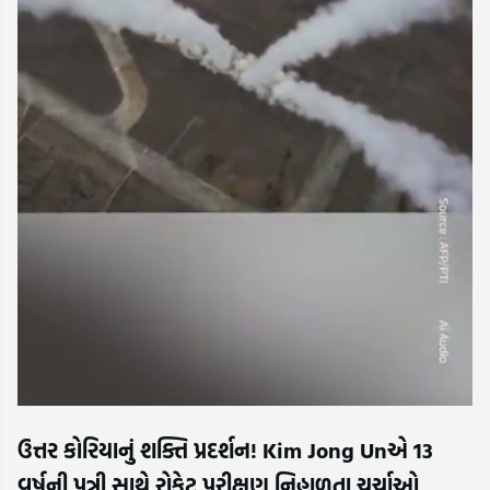
ઉત્તર કોરિયાનું શક્તિ પ્રદર્શન! Kim Jong Unએ 13
વર્ષની પુત્રી સાથે રોકેટ પરીક્ષણ નિહાળતા ચર્ચાઓ