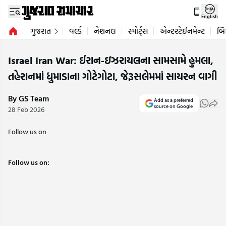
English
ગુજરાત
વર્લ્ડ
નેશનલ
સ્પોર્ટ્સ
એન્ટરટેઈનમેન્ટ
બિ
Israel Iran War: ઈરાન-ઇઝરાયલના સામસામે હુમલા,
તહેરાનમાં ધુમાડાના ગોટેગોટા, જેરૂસલેમમાં સાયરન વાગી
By GS Team
Add as a preferred
source on Google
28 Feb 2026
Follow us on
Follow us on: