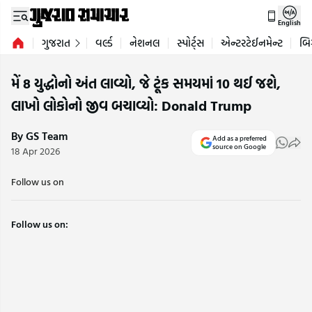
English
ગુજરાત
વર્લ્ડ
નેશનલ
સ્પોર્ટ્સ
એન્ટરટેઈનમેન્ટ
બિ
મેં 8 યુદ્ધોનો અંત લાવ્યો, જે ટૂંક સમયમાં 10 થઈ જશે,
લાખો લોકોનો જીવ બચાવ્યો: Donald Trump
By GS Team
Add as a preferred
source on Google
18 Apr 2026
Follow us on
Follow us on: