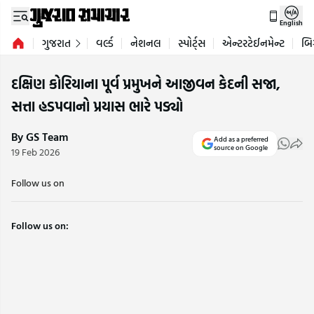
English
ગુજરાત
વર્લ્ડ
નેશનલ
સ્પોર્ટ્સ
એન્ટરટેઈનમેન્ટ
બિ
દક્ષિણ કોરિયાના પૂર્વ પ્રમુખને આજીવન કેદની સજા,
સત્તા હડપવાનો પ્રયાસ ભારે પડ્યો
By GS Team
Add as a preferred
source on Google
19 Feb 2026
Follow us on
Follow us on: