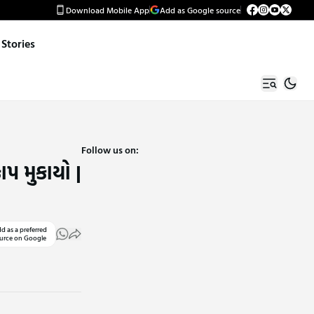
Download Mobile App
Add as Google source
Stories
Follow us on:
પ મુકાયો |
d as a preferred
urce on Google