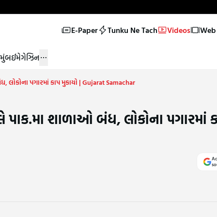
E-Paper
Tunku Ne Tach
Videos
Web 
મુંબઈ
મેગેઝિન
ંધ, લોકોના પગારમાં કાપ મુકાયો | Gujarat Samachar
લે પાક.મા શાળાઓ બંધ, લોકોના પગારમાં કા
Ad
so