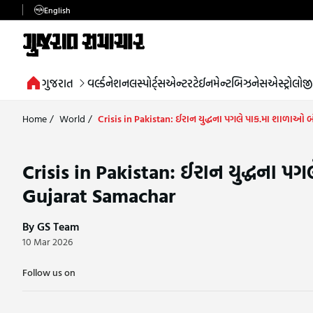
English
ગુજરાત
વર્લ્ડ
નેશનલ
સ્પોર્ટ્સ
એન્ટરટેઈનમેન્ટ
બિઝનેસ
એસ્ટ્રોલોજી
Home
/
World
/
Crisis in Pakistan: ઈરાન યુદ્ધના પગલે પાક.મા શાળાઓ બ
Crisis in Pakistan: ઈરાન યુદ્ધના પગ
Gujarat Samachar
By GS Team
10 Mar 2026
Follow us on