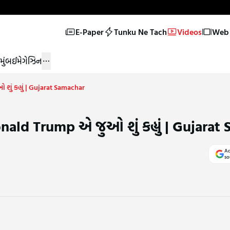
E-Paper
Tunku Ne Tach
Videos
Web 
મુંબઈ
મેગેઝિન
 શું કહ્યું | Gujarat Samachar
 Donald Trump એ જુઓ શું કહ્યું | Gujara
Ad
so