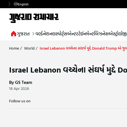
English
ગુજરાત
વર્લ્ડ
નેશનલ
સ્પોર્ટ્સ
એન્ટરટેઈનમેન્ટ
બિઝનેસ
એસ્ટ્રોલોજી
Home
/
World
/
Israel Lebanon વચ્ચેના સંઘર્ષ મુદ્દે Donald Trump એ જુઓ
Israel Lebanon વચ્ચેના સંઘર્ષ મુદ્દે
By GS Team
18 Apr 2026
Follow us on