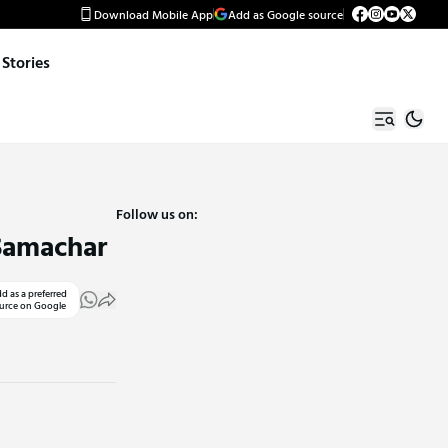
Download Mobile App
Add as Google source
Stories
Follow us on:
t Samachar
d as a preferred
urce on Google