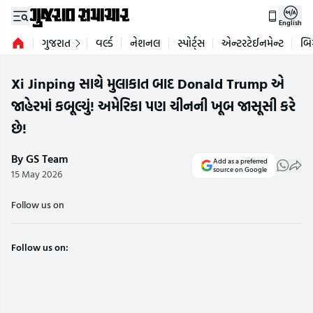
English
ગુજરાત
વર્લ્ડ
નેશનલ
સ્પોર્ટ્સ
એન્ટરટેઈનમેન્ટ
બિ
Xi Jinping સાથે મુલાકાત બાદ Donald Trump એ
જાહેરમાં કબૂલ્યું! અમેરિકા પણ ચીનની ખૂબ જાસૂસી કરે
છે!
By GS Team
Add as a preferred
source on Google
15 May 2026
Follow us on
Follow us on: