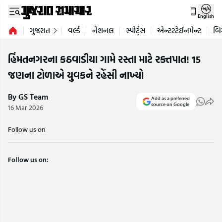
English
ગુજરાત
વર્લ્ડ
નેશનલ
સ્પોર્ટ્સ
એન્ટરટેઈનમેન્ટ
બિ
હિંમતનગરના કઠવાડીયા ગામે રસ્તા માટે રક્તપાત! 15
જણના ટોળાએ યુવકને રહેંસી નાખ્યો
By GS Team
Add as a preferred
source on Google
16 Mar 2026
Follow us on
Follow us on: