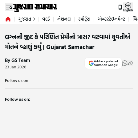
English
ગુજરાત
વર્લ્ડ
નેશનલ
સ્પોર્ટ્સ
એન્ટરટેઈનમેન્ટ
બિ
લગ્નની જીદ કે પરિણિત પ્રેમીનો ત્રાસ? વટવામાં યુવતીએ
મોતને વ્હાલું કર્યું | Gujarat Samachar
By GS Team
Add as a preferred
source on Google
23 Jan 2026
Follow us on
Follow us on: