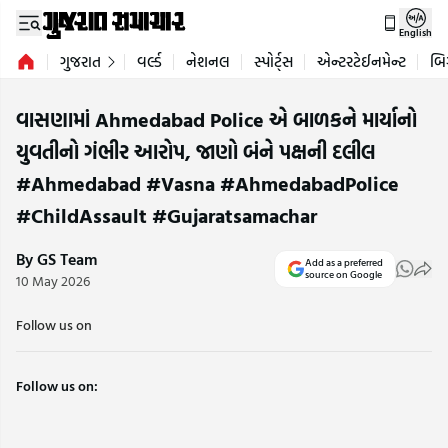
English
ગુજરાત
વર્લ્ડ
નેશનલ
સ્પોર્ટ્સ
એન્ટરટેઈનમેન્ટ
બિ
વાસણામાં Ahmedabad Police એ બાળકને માર્યાનો
યુવતીનો ગંભીર આરોપ, જાણો બંને પક્ષની દલીલ
#Ahmedabad #Vasna #AhmedabadPolice
#ChildAssault #Gujaratsamachar
By GS Team
Add as a preferred
source on Google
10 May 2026
Follow us on
Follow us on: