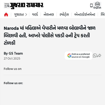
English
ગુજરાત
વર્લ્ડ
નેશનલ
સ્પોર્ટ્સ
એન્ટરટેઈનમેન્ટ
બિ
Naroda માં મહિલાએ વેપારીને મળવા બોલાવીને જાળ
બિછાવી હતી, આખરે પોલીસે પકડી હની ટ્રેપ કરતી
ટોળકી
By GS Team
Add as a preferred
source on Google
27 Oct 2025
Follow us on
Follow us on: